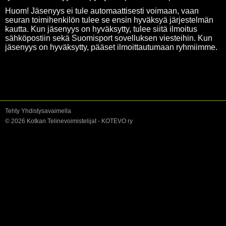
Huom! Jäsenyys ei tule automaattisesti voimaan, vaan
seuran toimihenkilön tulee se ensin hyväksyä järjestelmän
kautta. Kun jäsenyys on hyväksytty, tulee siitä ilmoitus
sähköpostiin sekä Suomisport sovelluksen viesteihin. Kun
jäsenyys on hyväksytty, pääset ilmoittautumaan ryhmiimme.
Tehty Yhdistysavaimella
©
2026 Kotkan Telinevoimistelijat - KOTEVO ry