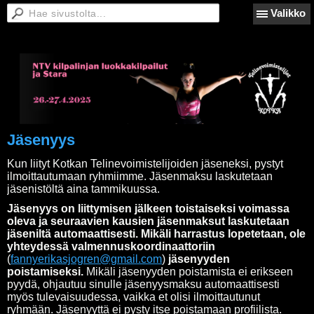
Valikko
Jäsenyys
Kun liityt Kotkan Telinevoimistelijoiden jäseneksi, pystyt
ilmoittautumaan ryhmiimme. Jäsenmaksu laskutetaan
jäsenistöltä aina tammikuussa.
Jäsenyys on liittymisen jälkeen toistaiseksi voimassa
oleva ja seuraavien kausien jäsenmaksut laskutetaan
jäseniltä automaattisesti. Mikäli harrastus lopetetaan, ole
yhteydessä valmennuskoordinaattoriin
(
fannyerikasjogren@gmail.com
)
jäsenyyden
poistamiseksi.
Mikäli jäsenyyden poistamista ei erikseen
pyydä, ohjautuu sinulle jäsenyysmaksu automaattisesti
myös tulevaisuudessa, vaikka et olisi ilmoittautunut
ryhmään. Jäsenyyttä ei pysty itse poistamaan profiilista.